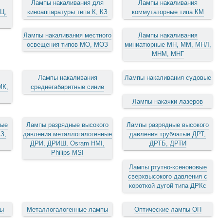
Лампы накаливания для
Лампы накаливания
 Ц,
киноаппаратуры типа К, КЗ
коммутаторные типа КМ
Лампы накаливания местного
Лампы накаливания
освещения типов МО, МОЗ
миниатюрные МН, ММ, МНЛ,
МНМ, МНГ
Лампы накаливания
Лампы накаливания судовые
МК,
среднегабаритные синие
Лампы накачки лазеров
вые
Лампы разрядные высокого
Лампы разрядные высокого
З,
давления металлогалогенные
давления трубчатые ДРТ,
ДРИ, ДРИШ, Osram HMI,
ДРТБ, ДРТИ
Philips MSI
Лампы ртутно-ксеноновые
сверхвысокого давления с
короткой дугой типа ДРКс
пы
Металлогалогенные лампы
Оптические лампы ОП