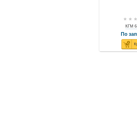
КГМ 6
По за
К