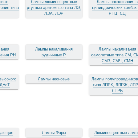
овые
Лампы люминесцентные
Лампы накаливания в
ения типа
ртутные эритемные типа ЛЭ,
цилиндрических колбах
ЛЭА, ЛЭР
РНЦ, СЦ
вания
Лампы накаливания
Лампы накаливания
чения РН
рудничные Р
самолетные типа СМ, С
СМЗ, СМЧ, СМН
высокого
Лампы неоновые
Лампы полупроводнико
 ДНаТ
типа ЛПРК, ЛПРЖ, ЛПР
ЛПРБ
цающая
Лампы-Фары
Люминесцентные лам