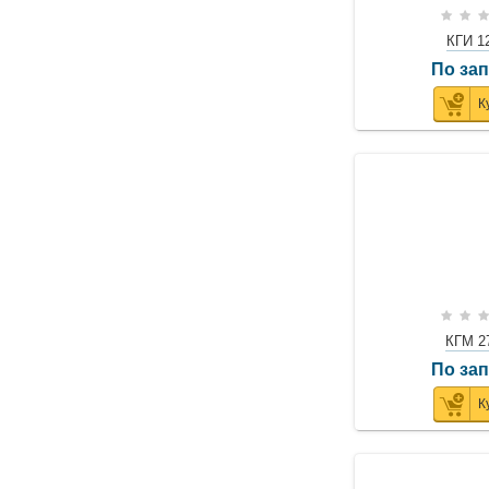
КГИ 1
По за
К
КГМ 2
По за
К