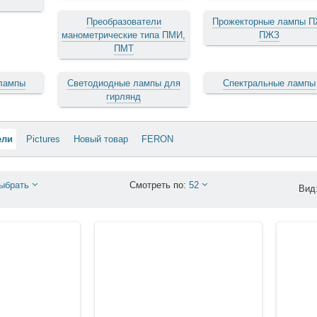
Преобразователи
Прожекторные лампы П
манометрические типа ПМИ,
ПЖЗ
ПМТ
лампы
Светодиодные лампы для
Спектральные лампы
гирлянд
ели
Pictures
Новый товар
FERON
ыбрать
Смотреть по:
52
Вид