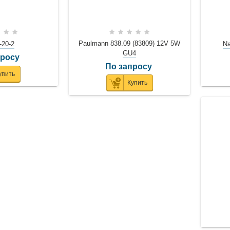
Paulmann 838.09 (83809) 12V 5W
-20-2
Na
GU4
просу
По запросу
упить
Купить