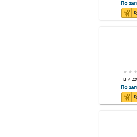
По за
К
КГМ 22
По за
К