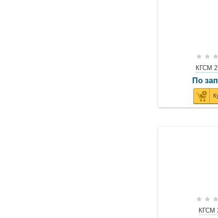
КГСМ 2
По за
К
КГСМ 