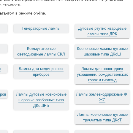
ю стоимость.
тантом в режиме on-line.
Генераторные лампы
Дуговые ртутно кварцевые
лампы типа ДРК
ы
Коммутаторные
Ксеноновые лампы дуговые
светодиодные лампы СКЛ
шаровые типа ДКсШ
ы
Лампы для медицинских
Лампы для новогодних
приборов
украшений, рождественских
горок и гирлянд
ров
Лампы дуговые ксеноновые
Лампы железнодорожные Ж,
шаровые разборные типа
ЖС
ДКсШРБ
Лампы ксеноновые дуговые
трубчатые типа ДКсТ